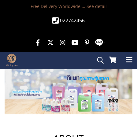
Free Delivery Worldwide ...
See detail
022742456